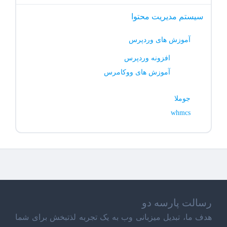
سیستم مدیریت محتوا
آموزش های وردپرس
افزونه وردپرس
آموزش های ووکامرس
جوملا
whmcs
رسالت پارسه دو
هدف ما، تبدیل میزبانی وب به یک تجربه لذتبخش برای شما