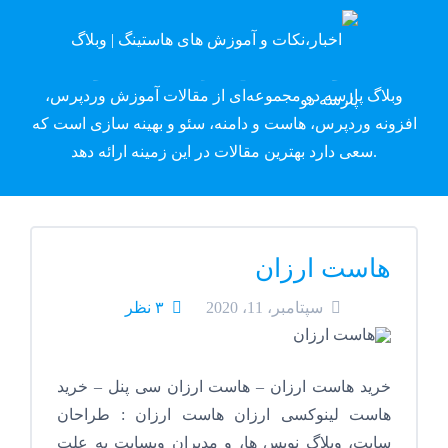
وبلاگ پارسه دِو
وبلاگ پارسه دو مجموعه‌ای از مقالات آموزش وردپرس،
افزونه وردپرس، هاست و دامنه، سئو و بهینه سازی است که
سعی دارد بهترین مقالات در این زمینه ارائه دهد.
هاست ارزان
سپتامبر، 11، 2020
۳ نظر
خرید هاست ارزان – هاست ارزان سی پنل – خرید
هاست لینوکسی ارزان هاست ارزان : طراحان
سایت، وبلاگ نویس ها، و مدیران وبسایت به علت