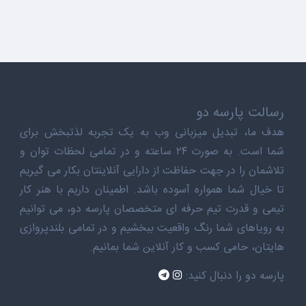
رسالت پارسه دو
هدف ما، تبدیل میزبانی وب به یک تجربه لذتبخش برای
شما است. به صورت ۲۴ ساعته و در تمامی لحظات توان و
تلاشمان را در جهت حفاظت از دارایی آنلاینتان بکار می گیریم
تا خیال شما همواره آسوده باشد. اطمینان داریم با هنر کار
تیمی و قدرت تیم حرفه ای متخصصان پارسه دو، می توانیم
به رویاهای شما رنگ واقعیت ببخشیم و در تمامی بلندپروازی
هایتان، حامی کسب و کار آنلاین شما بمانیم.
پارسه دو را دنبال کنید: