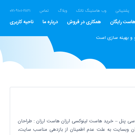
پشتیبانی
وب هاستینگ تالک
وبلاگ
تماس
۰۷۱-۹۱۰۱-۲۸۲۱
است رایگان
همکاری در فروش
درباره ما
ناحیه کاربری
 و بهینه سازی است
سی پنل – خرید هاست لینوکسی ارزان هاست ارزان : طراحان
ن وبسایت به علت عدم اطمینان از بازدهی مناسب سایت،