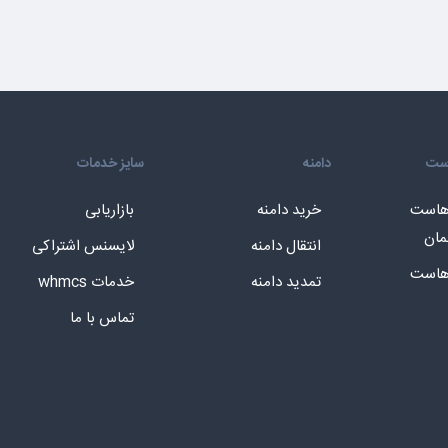
است
دامنه
سایز خدمات
 هاست
خرید دامنه
بازاریابی
مان
انتقال دامنه
لایسنس اشتراکی
 هاست
تمدید دامنه
خدمات whmcs
تماس با ما