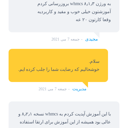
به ورژن ۸٫۱٫۳ whmcs بروزرسانی کردم
آموزشتون خیلی خوب و مفید و کاربردیه
وقعا کارتون ۲۰ عه
مجیدی
جمعه 7 می 2021
سلام.
خوشحالیم که رضایت شما را جلب کرده ایم.
مدیریت
جمعه 7 می 2021
با این آموزش آپدیت کردم به whmcs نسخه ۸٫۲٫۱ و
عالی بود همیشه از این آموزش برای ارتقا استفاده