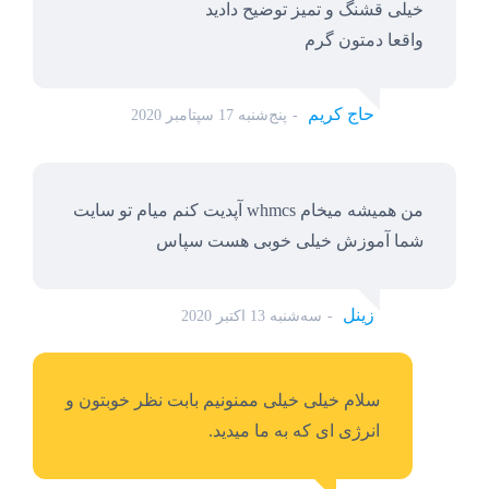
خیلی قشنگ و تمیز توضیح دادید
واقعا دمتون گرم
حاج کریم
پنج‌شنبه 17 سپتامبر 2020
من همیشه میخام whmcs آپدیت کنم میام تو سایت
شما آموزش خیلی خوبی هست سپاس
زینل
سه‌شنبه 13 اکتبر 2020
سلام خیلی خیلی ممنونیم بابت نظر خوبتون و
انرژی ای که به ما میدید.