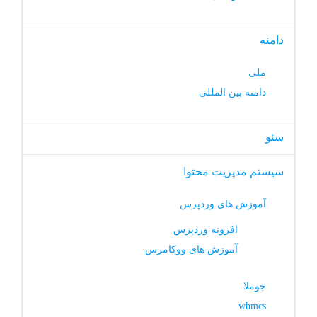
دامنه
ملی
دامنه بین المللی
سئو
سیستم مدیریت محتوا
آموزش های وردپرس
افزونه وردپرس
آموزش های ووکامرس
جوملا
whmcs