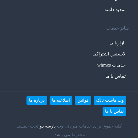
تمدید دامنه
سایز خدمات
بازاریابی
لایسنس اشتراکی
خدمات whmcs
تماس با ما
وب هاست تالک
قوانین
اطلاعیه ها
درباره ما
تماس با ما
کلیه حقوق برای خدمات میزبانی وب
پارسه دو
تخت جمشید
محفوظ می باشد.