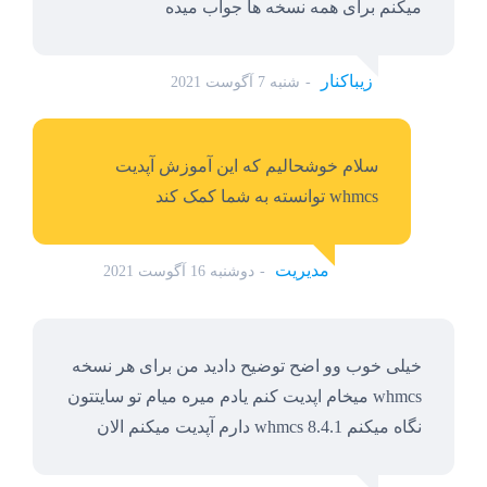
میکنم برای همه نسخه ها جواب میده
زیباکنار
شنبه 7 آگوست 2021
سلام خوشحالیم که این آموزش آپدیت
whmcs توانسته به شما کمک کند
مدیریت
دوشنبه 16 آگوست 2021
خیلی خوب وو اضح توضیح دادید من برای هر نسخه
whmcs میخام اپدیت کنم یادم میره میام تو سایتتون
نگاه میکنم whmcs 8.4.1 دارم آپدیت میکنم الان