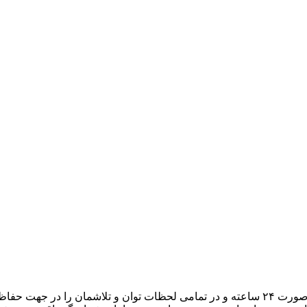
هدف ما، تبدیل میزبانی وب به یک تجربه لذتبخش برای شما است. به صورت ۲۴ ساعته و در تمامی لح