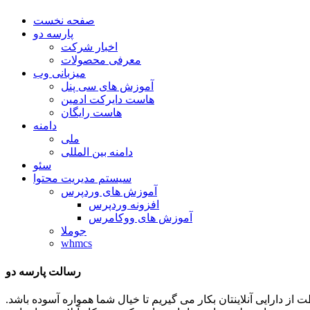
صفحه نخست
پارسه دو
اخبار شرکت
معرفی محصولات
میزبانی وب
آموزش های سی پنل
هاست دایرکت ادمین
هاست رایگان
دامنه
ملی
دامنه بین المللی
سئو
سیستم مدیریت محتوا
آموزش های وردپرس
افزونه وردپرس
آموزش های ووکامرس
جوملا
whmcs
رسالت پارسه دو
ظات توان و تلاشمان را در جهت حفاظت از دارایی آنلاینتان بکار می گیریم تا خیال شما همواره آسوده باشد.