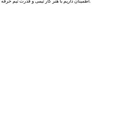
اطمینان داریم با هنر کار تیمی و قدرت تیم حرفه ای متخصصان پارسه دو، می توانیم به رویاهای شما رنگ واقعیت ببخشیم و در تمامی بلندپروازی هایتان، حامی کسب و کار آنلاین شما بمانیم.