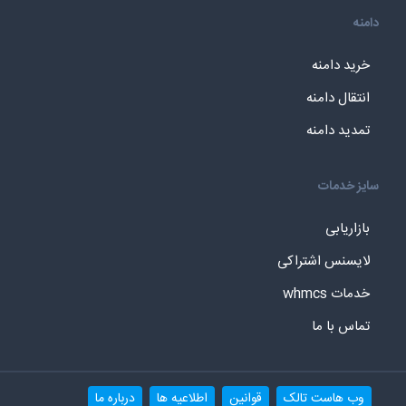
دامنه
خرید دامنه
انتقال دامنه
تمدید دامنه
سایز خدمات
بازاریابی
لایسنس اشتراکی
خدمات whmcs
تماس با ما
وب هاست تالک
قوانین
اطلاعیه ها
درباره ما