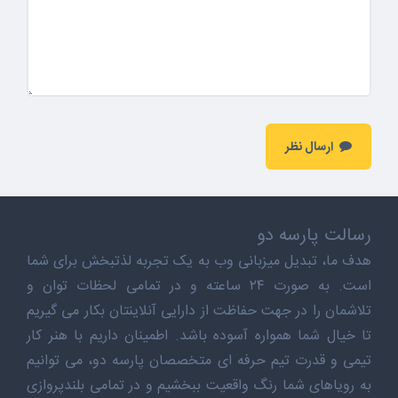
ارسال نظر
رسالت پارسه دو
هدف ما، تبدیل میزبانی وب به یک تجربه لذتبخش برای شما
است. به صورت ۲۴ ساعته و در تمامی لحظات توان و
تلاشمان را در جهت حفاظت از دارایی آنلاینتان بکار می گیریم
تا خیال شما همواره آسوده باشد. اطمینان داریم با هنر کار
تیمی و قدرت تیم حرفه ای متخصصان پارسه دو، می توانیم
به رویاهای شما رنگ واقعیت ببخشیم و در تمامی بلندپروازی