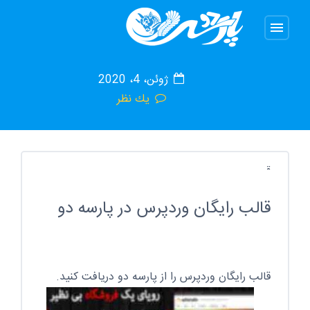
قالب رایگان وردپرس
menu
ژوئن، 4، 2020
يك نظر
قالب
رایگان
وردپرس
Reviewed
by
قالب رایگان وردپرس در پارسه دو
هاست
رایگان
پارسه
on
Jun
4
Rating:
قالب رایگان وردپرس را از پارسه دو دریافت کنید.
5.0
قالب
رایگان
وردپرس
در