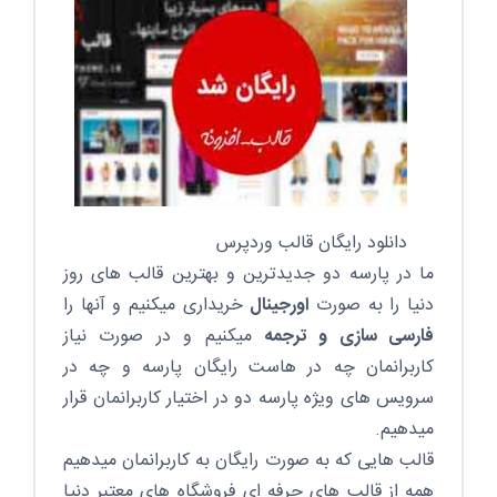
بخش
قالب
رایگان
وردپرس
تعدادی
قالب
وردپرس
رایگان
را
قرار
داده‌ایم
تا
با
دانلود
دانلود رایگان قالب وردپرس
این
قالب
ما در پارسه دو جدیدترین و بهترین قالب های روز
های
دنیا را به صورت
اورجینال
خریداری میکنیم و آنها را
وردپرس
چیدمان
فارسی سازی و ترجمه
میکنیم و در صورت نیاز
سایت
وردپرسی
کاربرانمان چه در هاست رایگان پارسه و چه در
خود
را
سرویس های ویژه پارسه دو در اختیار کاربرانمان قرار
به
میدهیم.
دلخواه
خود
قالب هایی که به صورت رایگان به کاربرانمان میدهیم
انتخاب
کنید.
همه از قالب های حرفه ای فروشگاه های معتبر دنیا