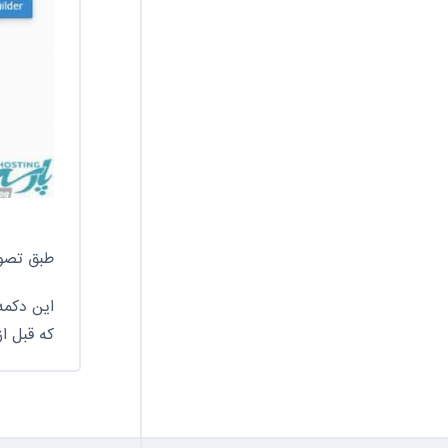
طبق تصویر 
این دکمه
که قبل ا