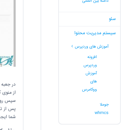
دامنه بین المللی
سئو
سیستم مدیریت محتوا
آموزش های وردپرس
افزونه
وردپرس
آموزش
های
در جعبه 
ووکامرس
از منوی ک
سپس روی Create کلیک کنید تا ساب دامین ش
جوملا
پس از تک
whmcs
شما ایجا