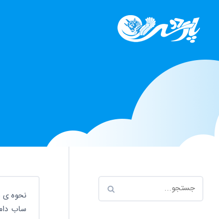
نحوه 
نحوه ی س