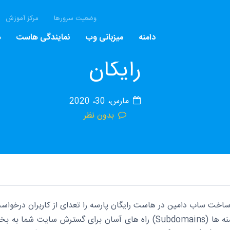
وضعیت سرورها
مرکز آموزش
ی ساخت ساب دامین در 
دامنه
میزبانی وب
نمایندگی هاست
ه
رایگان
مارس، 30، 2020
بدون نظر
اخت ساب دامین در هاست رایگان پارسه را تعدای از کاربران درخواست 
ساب دامنه ها (Subdomains) راه های آسان برای گسترش س