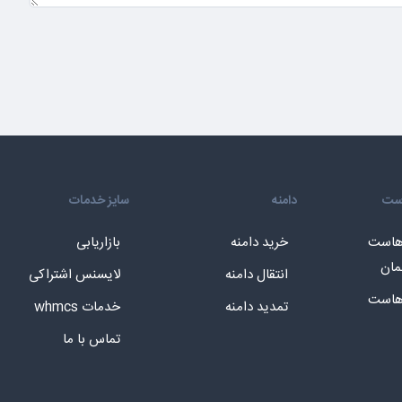
است
دامنه
سایز خدمات
 هاست
خرید دامنه
بازاریابی
مان
انتقال دامنه
لایسنس اشتراکی
 هاست
تمدید دامنه
خدمات whmcs
تماس با ما