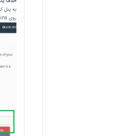
حذف یک ز
به پنل ک
روی Sub-domains کلیک کنید