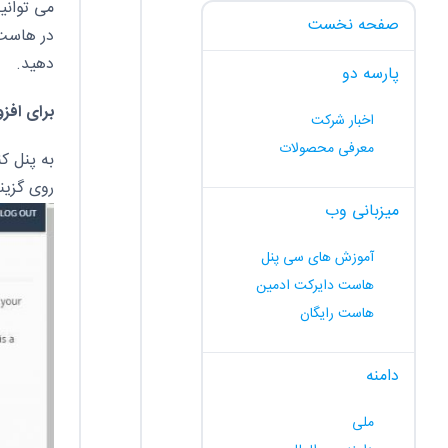
می توانید forums.b6b.ir برای انجمن های خود را برای دسترسی آسان و مست
صفحه نخست
در هاست 
دهید.
پارسه دو
برای افزودن زیر دا
اخبار شرکت
معرفی محصولات
به پنل کنترل و
روی گزینه ی ub-domains
میزبانی وب
آموزش های سی پنل
هاست دایرکت ادمین
هاست رایگان
دامنه
ملی