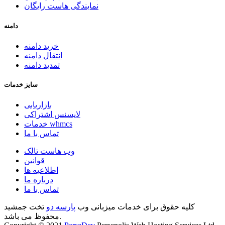
نمایندگی هاست رایگان
دامنه
خرید دامنه
انتقال دامنه
تمدید دامنه
سایز خدمات
بازاریابی
لایسنس اشتراکی
خدمات whmcs
تماس با ما
وب هاست تالک
قوانین
اطلاعیه ها
درباره ما
تماس با ما
کلیه حقوق برای خدمات میزبانی وب
پارسه دو
تخت جمشید
محفوظ می باشد.