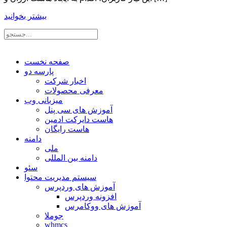
بیشتر بخوانید
صفحه نخست
پارسه دو
اخبار شرکت
معرفی محصولات
میزبانی وب
آموزش های سی پنل
هاست دایرکت ادمین
هاست رایگان
دامنه
ملی
دامنه بین المللی
سئو
سیستم مدیریت محتوا
آموزش های وردپرس
افزونه وردپرس
آموزش های ووکامرس
جوملا
whmcs