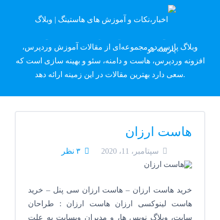
وبلاگ پارسه دِو
وبلاگ پارسه دو مجموعه‌ای از مقالات آموزش وردپرس،
افزونه وردپرس، هاست و دامنه، سئو و بهینه سازی است که
سعی دارد بهترین مقالات در این زمینه ارائه دهد.
هاست ارزان
سپتامبر، 11، 2020
۳ نظر
خرید هاست ارزان – هاست ارزان سی پنل – خرید
هاست لینوکسی ارزان هاست ارزان : طراحان
سایت، وبلاگ نویس ها، و مدیران وبسایت به علت