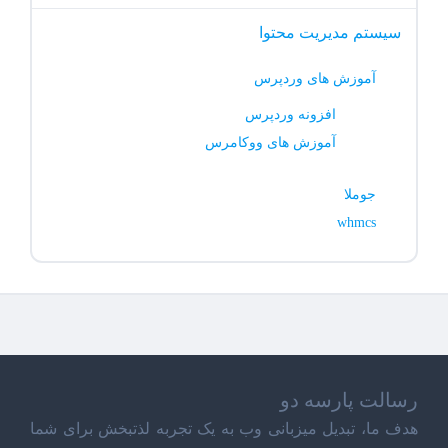
سیستم مدیریت محتوا
آموزش های وردپرس
افزونه وردپرس
آموزش های ووکامرس
جوملا
whmcs
رسالت پارسه دو
هدف ما، تبدیل میزبانی وب به یک تجربه لذتبخش برای شما