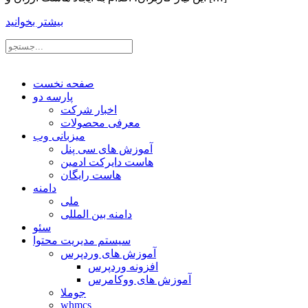
بیشتر بخوانید
صفحه نخست
پارسه دو
اخبار شرکت
معرفی محصولات
میزبانی وب
آموزش های سی پنل
هاست دایرکت ادمین
هاست رایگان
دامنه
ملی
دامنه بین المللی
سئو
سیستم مدیریت محتوا
آموزش های وردپرس
افزونه وردپرس
آموزش های ووکامرس
جوملا
whmcs