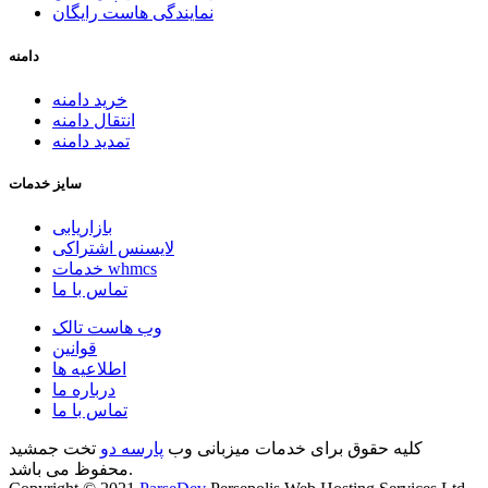
نمایندگی هاست رایگان
دامنه
خرید دامنه
انتقال دامنه
تمدید دامنه
سایز خدمات
بازاریابی
لایسنس اشتراکی
خدمات whmcs
تماس با ما
وب هاست تالک
قوانین
اطلاعیه ها
درباره ما
تماس با ما
کلیه حقوق برای خدمات میزبانی وب
پارسه دو
تخت جمشید
محفوظ می باشد.