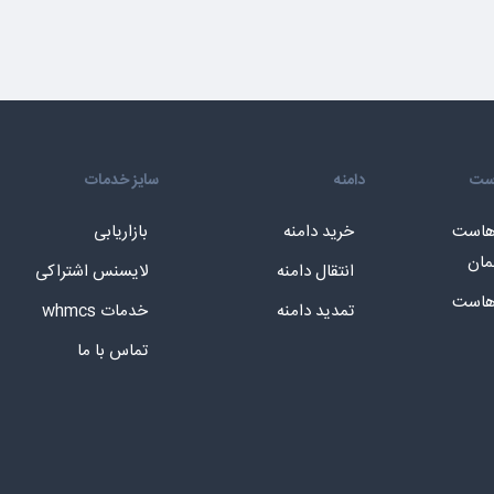
است
دامنه
سایز خدمات
 هاست
خرید دامنه
بازاریابی
مان
انتقال دامنه
لایسنس اشتراکی
 هاست
تمدید دامنه
خدمات whmcs
تماس با ما