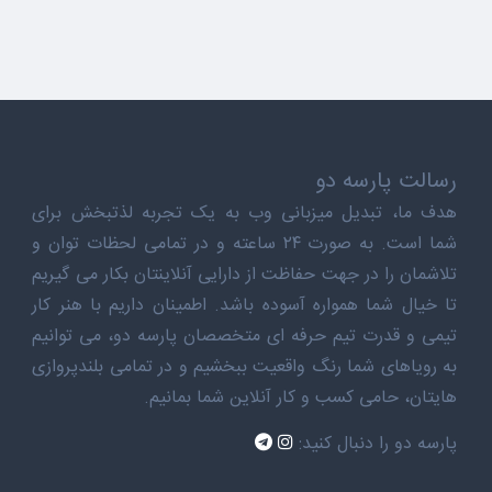
رسالت پارسه دو
هدف ما، تبدیل میزبانی وب به یک تجربه لذتبخش برای
شما است. به صورت ۲۴ ساعته و در تمامی لحظات توان و
تلاشمان را در جهت حفاظت از دارایی آنلاینتان بکار می گیریم
تا خیال شما همواره آسوده باشد. اطمینان داریم با هنر کار
تیمی و قدرت تیم حرفه ای متخصصان پارسه دو، می توانیم
به رویاهای شما رنگ واقعیت ببخشیم و در تمامی بلندپروازی
هایتان، حامی کسب و کار آنلاین شما بمانیم.
پارسه دو را دنبال کنید: