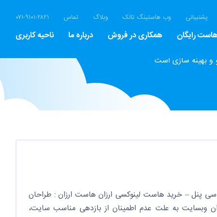
پشتیبانی
وب هاستینگ تالک
وبلاگ
تماس
۰۷۱-۹۱۰۱-۲۸۲۱
است رایگان
همکاری در فروش
درباره ما
ناحیه کاربری
 و بهینه سازی است
سی پنل – خرید هاست لینوکسی ارزان هاست ارزان : طراحان
ن وبسایت به علت عدم اطمینان از بازدهی مناسب سایت،