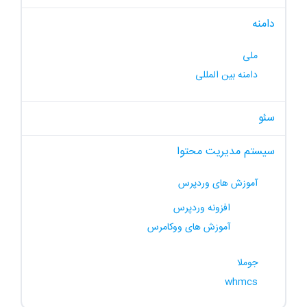
دامنه
ملی
دامنه بین المللی
سئو
سیستم مدیریت محتوا
آموزش های وردپرس
افزونه وردپرس
آموزش های ووکامرس
جوملا
whmcs