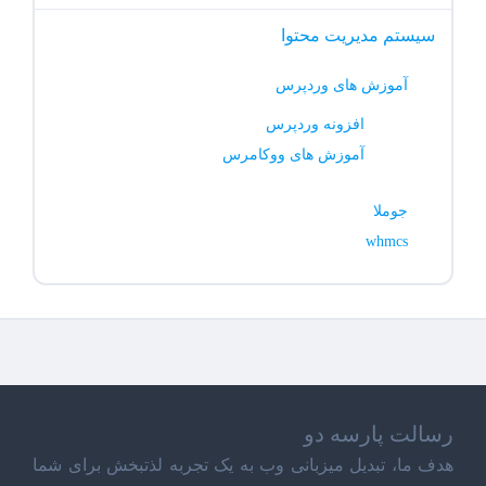
سیستم مدیریت محتوا
آموزش های وردپرس
افزونه وردپرس
آموزش های ووکامرس
جوملا
whmcs
رسالت پارسه دو
هدف ما، تبدیل میزبانی وب به یک تجربه لذتبخش برای شما