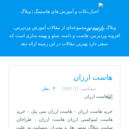
وبلاگ پارسه دِو
وبلاگ پارسه دو مجموعه‌ای از مقالات آموزش وردپرس،
افزونه وردپرس، هاست و دامنه، سئو و بهینه سازی است که
سعی دارد بهترین مقالات در این زمینه ارائه دهد.
هاست ارزان
سپتامبر، 11، 2020
۳ نظر
خرید هاست ارزان – هاست ارزان سی پنل – خرید
هاست لینوکسی ارزان هاست ارزان : طراحان
سایت، وبلاگ نویس ها، و مدیران وبسایت به علت