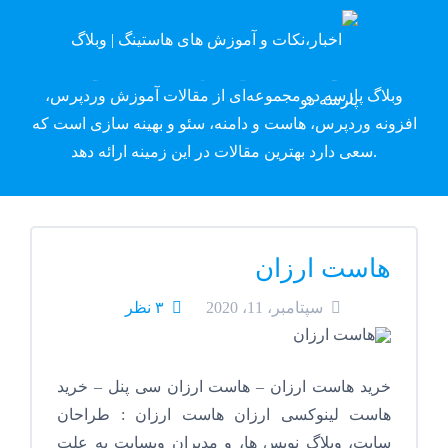
وبلاگ پارسه دِو
وبلاگ پارسه دو مجموعه‌ای از مقالات آموزش وردپرس،
افزونه وردپرس، هاست و دامنه، سئو و بهینه سازی است که
سعی دارد بهترین مقالات در این زمینه ارائه دهد.
هاست ارزان
سپتامبر، 11، 2020
۳ نظر
خرید هاست ارزان – هاست ارزان سی پنل – خرید
هاست لینوکسی ارزان هاست ارزان : طراحان
سایت، وبلاگ نویس ها، و مدیران وبسایت به علت