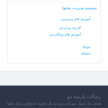
سیستم مدیریت محتوا
آموزش های وردپرس
افزونه وردپرس
آموزش های ووکامرس
جوملا
whmcs
رسالت پارسه دو
هدف ما، تبدیل میزبانی وب به یک تجربه لذتبخش برای شما