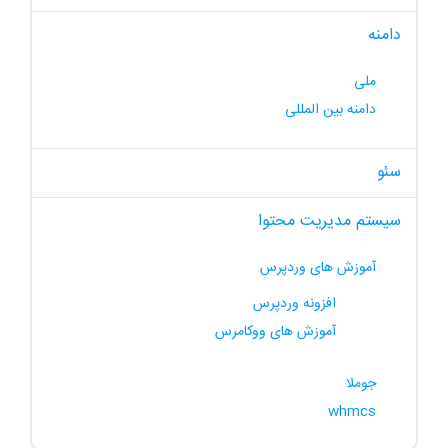
دامنه
ملی
دامنه بین المللی
سئو
سیستم مدیریت محتوا
آموزش های وردپرس
افزونه وردپرس
آموزش های ووکامرس
جوملا
whmcs