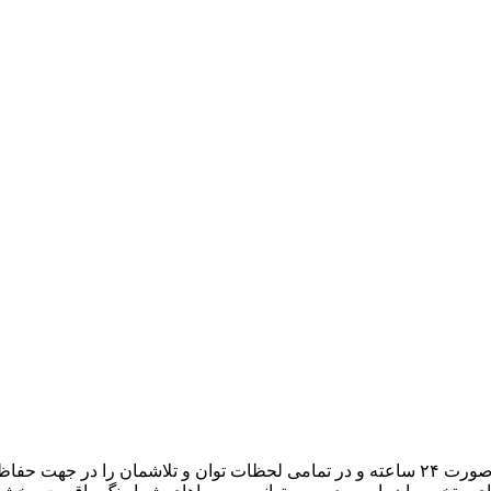
هدف ما، تبدیل میزبانی وب به یک تجربه لذتبخش برای شما است. به صورت ۲۴ ساعته و در تمامی لح