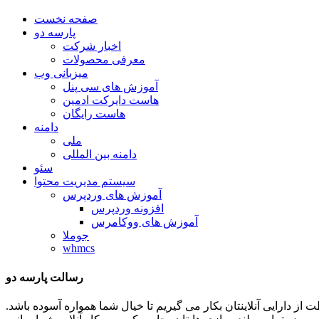
صفحه نخست
پارسه دو
اخبار شرکت
معرفی محصولات
میزبانی وب
آموزش های سی پنل
هاست دایرکت ادمین
هاست رایگان
دامنه
ملی
دامنه بین المللی
سئو
سیستم مدیریت محتوا
آموزش های وردپرس
افزونه وردپرس
آموزش های ووکامرس
جوملا
whmcs
رسالت پارسه دو
ظات توان و تلاشمان را در جهت حفاظت از دارایی آنلاینتان بکار می گیریم تا خیال شما همواره آسوده باشد.