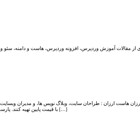
ان هاست ارزان : طراحان سایت، وبلاگ نویس ها، و مدیران وبسایت 
با قیمت پایین تهیه کنند. پارسه دو با اشراف کامل به این نیاز کاربران، اقدام به ایجاد هاست ارزان و […]