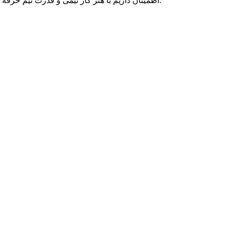
اطمینان داریم با هنر کار تیمی و قدرت تیم حرفه ای متخصصان پارسه دو، می توانیم به رویاهای شما رنگ واقعیت ببخشیم و در تمامی بلندپروازی هایتان، حامی کسب و کار آنلاین شما بمانیم.