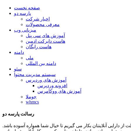
صفحه نخست
پارسه دو
اخبار شرکت
معرفی محصولات
میزبانی وب
آموزش های سی پنل
هاست دایرکت ادمین
هاست رایگان
دامنه
ملی
دامنه بین المللی
سئو
سیستم مدیریت محتوا
آموزش های وردپرس
افزونه وردپرس
آموزش های ووکامرس
جوملا
whmcs
رسالت پارسه دو
ظات توان و تلاشمان را در جهت حفاظت از دارایی آنلاینتان بکار می گیریم تا خیال شما همواره آسوده باشد.