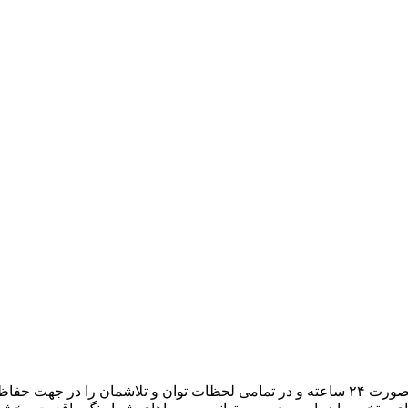
هدف ما، تبدیل میزبانی وب به یک تجربه لذتبخش برای شما است. به صورت ۲۴ ساعته و در تمامی لح