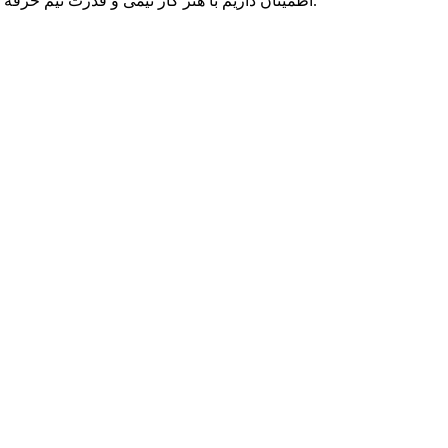
اطمینان داریم با هنر کار تیمی و قدرت تیم حرفه ای متخصصان پارسه دو، می توانیم به رویاهای شما رنگ واقعیت ببخشیم و در تمامی بلندپروازی هایتان، حامی کسب و کار آنلاین شما بمانیم.