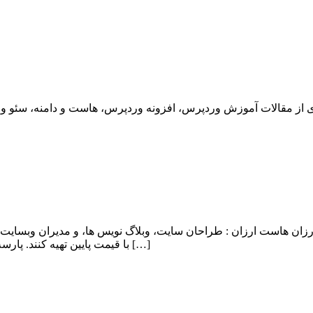
ان هاست ارزان : طراحان سایت، وبلاگ نویس ها، و مدیران وبسایت 
با قیمت پایین تهیه کنند. پارسه دو با اشراف کامل به این نیاز کاربران، اقدام به ایجاد هاست ارزان و […]