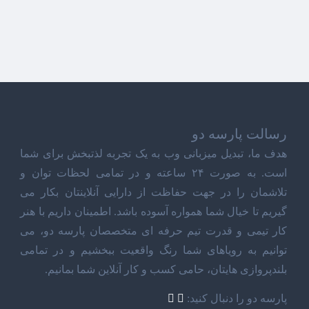
رسالت پارسه دو
هدف ما، تبدیل میزبانی وب به یک تجربه لذتبخش برای شما
است. به صورت ۲۴ ساعته و در تمامی لحظات توان و
تلاشمان را در جهت حفاظت از دارایی آنلاینتان بکار می
گیریم تا خیال شما همواره آسوده باشد. اطمینان داریم با هنر
کار تیمی و قدرت تیم حرفه ای متخصصان پارسه دو، می
توانیم به رویاهای شما رنگ واقعیت ببخشیم و در تمامی
بلندپروازی هایتان، حامی کسب و کار آنلاین شما بمانیم.
پارسه دو را دنبال کنید: