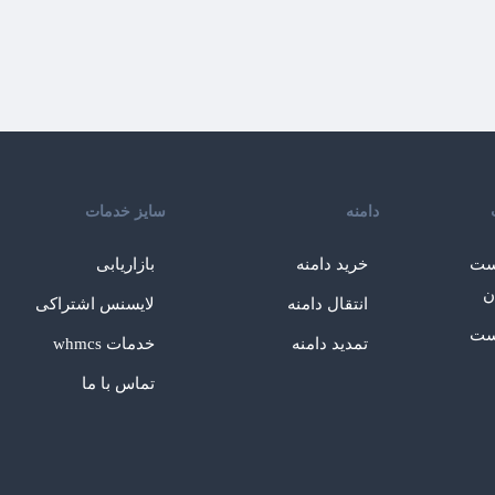
دامنه
سایز خدمات
ست
خرید دامنه
بازاریابی
ن
انتقال دامنه
لایسنس اشتراکی
ست
تمدید دامنه
خدمات whmcs
تماس با ما