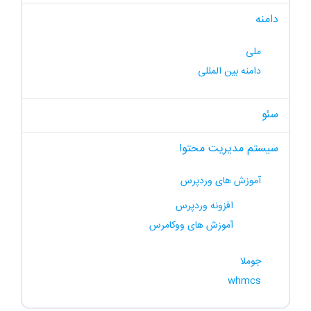
دامنه
ملی
دامنه بین المللی
سئو
سیستم مدیریت محتوا
آموزش های وردپرس
افزونه وردپرس
آموزش های ووکامرس
جوملا
whmcs