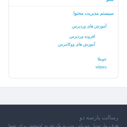
سیستم مدیریت محتوا
آموزش های وردپرس
افزونه وردپرس
آموزش های ووکامرس
جوملا
whmcs
رسالت پارسه دو
هدف ما، تبدیل میزبانی وب به یک تجربه لذتبخش برای شما