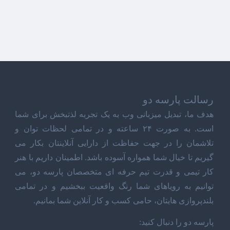
رسالت پارسه دو
هدف ما، تبدیل میزبانی وب به یک تجربه لذتبخش برای شما
است. به صورت ۲۴ ساعته و در تمامی لحظات توان و
تلاشمان را در جهت حفاظت از دارایی آنلاینتان بکار می
گیریم تا خیال شما همواره آسوده باشد. اطمینان داریم با هنر
کار تیمی و قدرت تیم حرفه ای متخصصان پارسه دو، می
توانیم به رویاهای شما رنگ واقعیت ببخشیم و در تمامی
بلندپروازی هایتان، حامی کسب و کار آنلاین شما بمانیم.
پارسه دو را دنبال کنید: