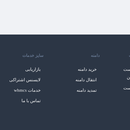
دامنه
سایز خدمات
ست
خرید دامنه
بازاریابی
ن
انتقال دامنه
لایسنس اشتراکی
ست
تمدید دامنه
خدمات whmcs
تماس با ما