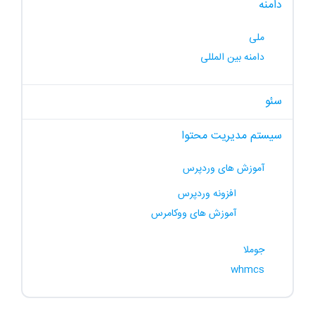
دامنه
ملی
دامنه بین المللی
سئو
سیستم مدیریت محتوا
آموزش های وردپرس
افزونه وردپرس
آموزش های ووکامرس
جوملا
whmcs