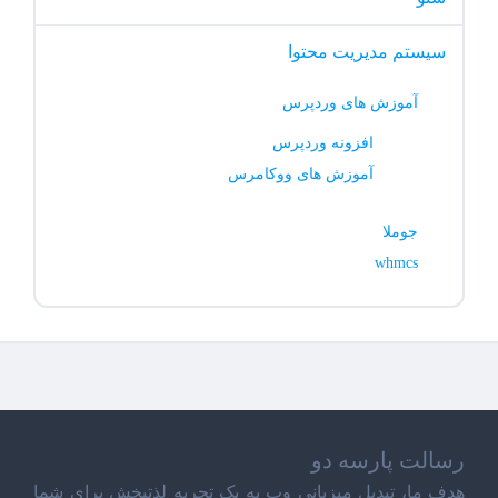
سیستم مدیریت محتوا
آموزش های وردپرس
افزونه وردپرس
آموزش های ووکامرس
جوملا
whmcs
رسالت پارسه دو
هدف ما، تبدیل میزبانی وب به یک تجربه لذتبخش برای شما