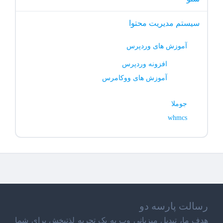
سیستم مدیریت محتوا
آموزش های وردپرس
افزونه وردپرس
آموزش های ووکامرس
جوملا
whmcs
رسالت پارسه دو
هدف ما، تبدیل میزبانی وب به یک تجربه لذتبخش برای شما