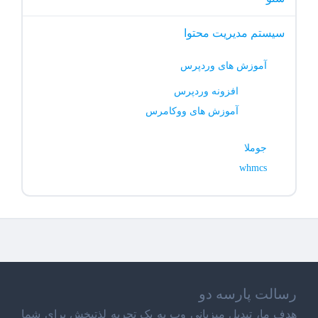
سیستم مدیریت محتوا
آموزش های وردپرس
افزونه وردپرس
آموزش های ووکامرس
جوملا
whmcs
رسالت پارسه دو
هدف ما، تبدیل میزبانی وب به یک تجربه لذتبخش برای شما