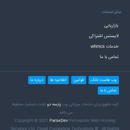
سایز خدمات
بازاریابی
لایسنس اشتراکی
خدمات whmcs
تماس با ما
وب هاست تالک
قوانین
اطلاعیه ها
درباره ما
تماس با ما
کلیه حقوق برای خدمات میزبانی وب
پارسه دو
تخت جمشید محفوظ
می باشد.
Copyright © 2021
ParseDev
Persepolis Web Hosting
Services Ltd. Cloud Computing Technology ® , All Rights