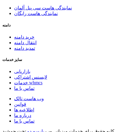
نمایندگی هاست سی پنل آلمان
نمایندگی هاست رایگان
دامنه
خرید دامنه
انتقال دامنه
تمدید دامنه
سایز خدمات
بازاریابی
لایسنس اشتراکی
خدمات whmcs
تماس با ما
وب هاست تالک
قوانین
اطلاعیه ها
درباره ما
تماس با ما
کلیه حقوق برای خدمات میزبانی وب
پارسه دو
تخت جمشید