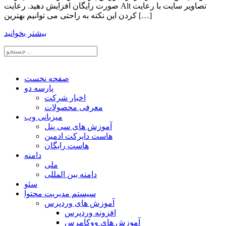
صورت رایگان افزایش دهید. رعایت Alt تصاویر سایت با رعایت
کردن این نکته به راحتی می توانیم بهترین […]
بیشتر بخوانید
صفحه نخست
پارسه دو
اخبار شرکت
معرفی محصولات
میزبانی وب
آموزش های سی پنل
هاست دایرکت ادمین
هاست رایگان
دامنه
ملی
دامنه بین المللی
سئو
سیستم مدیریت محتوا
آموزش های وردپرس
افزونه وردپرس
آموزش های ووکامرس