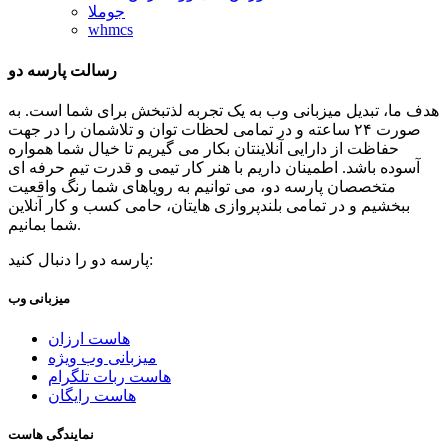
جوملا
whmcs
رسالت پارسه دو
هدف ما، تبدیل میزبانی وب به یک تجربه لذتبخش برای شما است. به
صورت ۲۴ ساعته و در تمامی لحظات توان و تلاشمان را در جهت
حفاظت از دارایی آنلاینتان بکار می گیریم تا خیال شما همواره
آسوده باشد. اطمینان داریم با هنر کار تیمی و قدرت تیم حرفه ای
متخصصان پارسه دو، می توانیم به رویاهای شما رنگ واقعیت
ببخشیم و در تمامی بلندپروازی هایتان، حامی کسب و کار آنلاین
شما بمانیم.
پارسه دو را دنبال کنید:
میزبانی وب
هاست ارزان
میزبانی وب ویژه
هاست ربات تلگرام
هاست رایگان
نمایندگی هاست