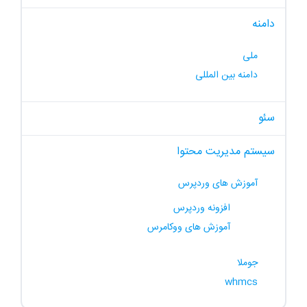
دامنه
ملی
دامنه بین المللی
سئو
سیستم مدیریت محتوا
آموزش های وردپرس
افزونه وردپرس
آموزش های ووکامرس
جوملا
whmcs