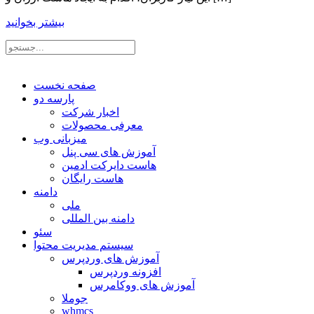
بیشتر بخوانید
صفحه نخست
پارسه دو
اخبار شرکت
معرفی محصولات
میزبانی وب
آموزش های سی پنل
هاست دایرکت ادمین
هاست رایگان
دامنه
ملی
دامنه بین المللی
سئو
سیستم مدیریت محتوا
آموزش های وردپرس
افزونه وردپرس
آموزش های ووکامرس
جوملا
whmcs