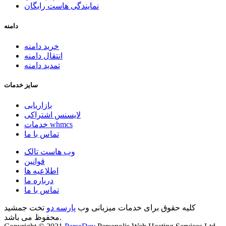
نمایندگی هاست رایگان
دامنه
خرید دامنه
انتقال دامنه
تمدید دامنه
سایز خدمات
بازاریابی
لایسنس اشتراکی
خدمات whmcs
تماس با ما
وب هاست تالک
قوانین
اطلاعیه ها
درباره ما
تماس با ما
کلیه حقوق برای خدمات میزبانی وب
پارسه دو
تخت جمشید
محفوظ می باشد.