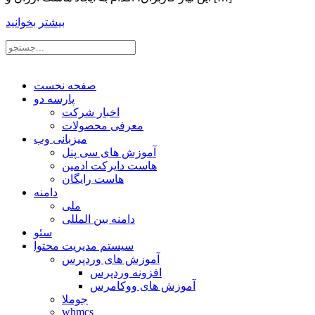
بیشتر بخوانید
صفحه نخست
پارسه دو
اخبار شرکت
معرفی محصولات
میزبانی وب
آموزش های سی پنل
هاست دایرکت ادمین
هاست رایگان
دامنه
ملی
دامنه بین المللی
سئو
سیستم مدیریت محتوا
آموزش های وردپرس
افزونه وردپرس
آموزش های ووکامرس
جوملا
whmcs