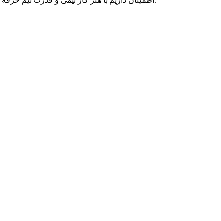
اطمینان داریم با هنر کار تیمی و قدرت تیم حرفه ای متخصصان پارسه دو، می توانیم به رویاهای شما رنگ واقعیت ببخشیم و در تمامی بلندپروازی هایتان، حامی کسب و کار آنلاین شما بمانیم.