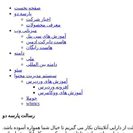
صفحه نخست
پارسه دو
اخبار شرکت
معرفی محصولات
میزبانی وب
آموزش های سی پنل
هاست دایرکت ادمین
هاست رایگان
دامنه
ملی
دامنه بین المللی
سئو
سیستم مدیریت محتوا
آموزش های وردپرس
افزونه وردپرس
آموزش های ووکامرس
جوملا
whmcs
رسالت پارسه دو
ظات توان و تلاشمان را در جهت حفاظت از دارایی آنلاینتان بکار می گیریم تا خیال شما همواره آسوده باشد.