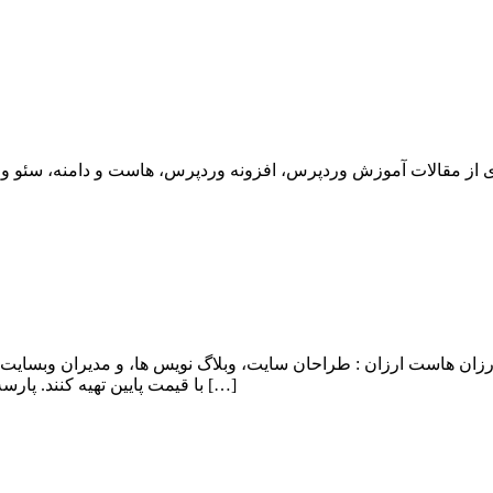
ان هاست ارزان : طراحان سایت، وبلاگ نویس ها، و مدیران وبسایت 
با قیمت پایین تهیه کنند. پارسه دو با اشراف کامل به این نیاز کاربران، اقدام به ایجاد هاست ارزان و […]