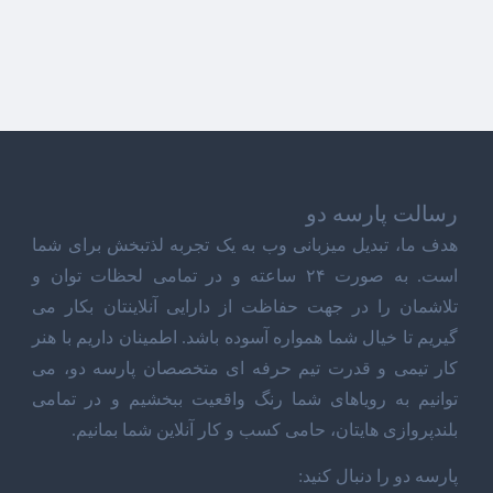
رسالت پارسه دو
هدف ما، تبدیل میزبانی وب به یک تجربه لذتبخش برای شما
است. به صورت ۲۴ ساعته و در تمامی لحظات توان و
تلاشمان را در جهت حفاظت از دارایی آنلاینتان بکار می
گیریم تا خیال شما همواره آسوده باشد. اطمینان داریم با هنر
کار تیمی و قدرت تیم حرفه ای متخصصان پارسه دو، می
توانیم به رویاهای شما رنگ واقعیت ببخشیم و در تمامی
بلندپروازی هایتان، حامی کسب و کار آنلاین شما بمانیم.
پارسه دو را دنبال کنید: