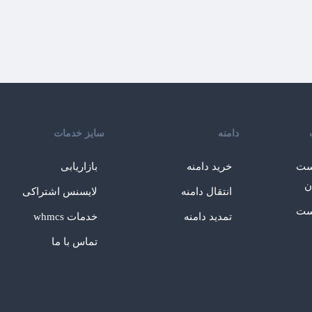
دامنه
سایز خدمات
ست
خرید دامنه
بازاریابی
ن
انتقال دامنه
لایسنس اشتراکی
ست
تمدید دامنه
خدمات whmcs
تماس با ما