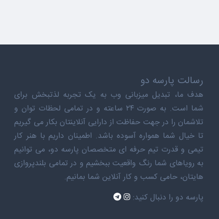
رسالت پارسه دو
هدف ما، تبدیل میزبانی وب به یک تجربه لذتبخش برای
شما است. به صورت ۲۴ ساعته و در تمامی لحظات توان و
تلاشمان را در جهت حفاظت از دارایی آنلاینتان بکار می گیریم
تا خیال شما همواره آسوده باشد. اطمینان داریم با هنر کار
تیمی و قدرت تیم حرفه ای متخصصان پارسه دو، می توانیم
به رویاهای شما رنگ واقعیت ببخشیم و در تمامی بلندپروازی
هایتان، حامی کسب و کار آنلاین شما بمانیم.
پارسه دو را دنبال کنید: