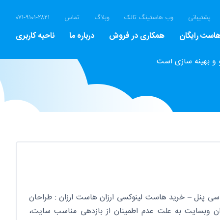
پشتیبانی
وب هاستینگ تالک
وبلاگ
تماس
۰۷۱-۹۱۰۱-۲۸۲۱
است رایگان
همکاری در فروش
درباره ما
ناحیه کاربری
 و بهینه سازی است
سی پنل – خرید هاست لینوکسی ارزان هاست ارزان : طراحان
ن وبسایت به علت عدم اطمینان از بازدهی مناسب سایت،