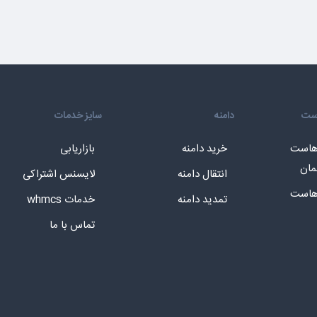
است
دامنه
سایز خدمات
 هاست
خرید دامنه
بازاریابی
مان
انتقال دامنه
لایسنس اشتراکی
 هاست
تمدید دامنه
خدمات whmcs
تماس با ما