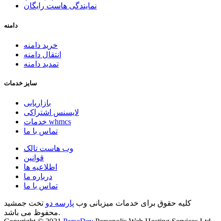
نمایندگی هاست رایگان
دامنه
خرید دامنه
انتقال دامنه
تمدید دامنه
سایز خدمات
بازاریابی
لایسنس اشتراکی
خدمات whmcs
تماس با ما
وب هاست تالک
قوانین
اطلاعیه ها
درباره ما
تماس با ما
کلیه حقوق برای خدمات میزبانی وب
پارسه دو
تخت جمشید
محفوظ می باشد.