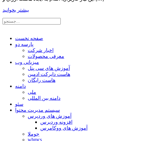
بیشتر بخوانید
صفحه نخست
پارسه دو
اخبار شرکت
معرفی محصولات
میزبانی وب
آموزش های سی پنل
هاست دایرکت ادمین
هاست رایگان
دامنه
ملی
دامنه بین المللی
سئو
سیستم مدیریت محتوا
آموزش های وردپرس
افزونه وردپرس
آموزش های ووکامرس
جوملا
whmcs