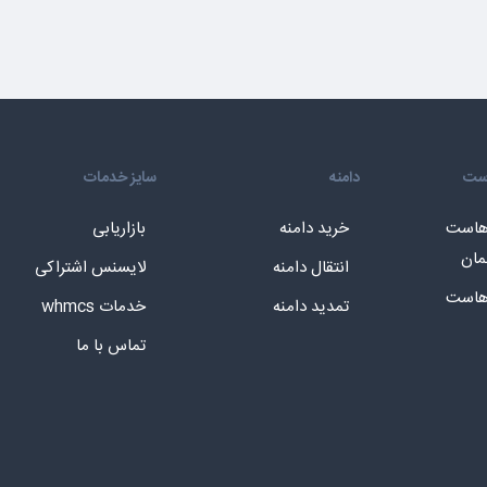
است
دامنه
سایز خدمات
 هاست
خرید دامنه
بازاریابی
مان
انتقال دامنه
لایسنس اشتراکی
 هاست
تمدید دامنه
خدمات whmcs
تماس با ما