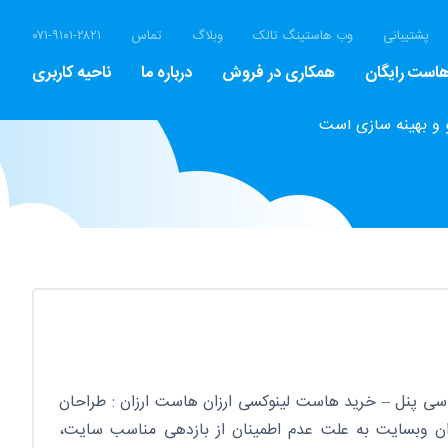
پشتیبانی
وب هاستینگ تالک
وبلاگ
تماس
۰۷۱-۹۱۰۱-۲۸۲۱
است رایگان
همکاری در فروش
درباره ما
ناحیه کاربری
 و بهینه سازی است
سی پنل – خرید هاست لینوکسی ارزان هاست ارزان : طراحان
ن وبسایت به علت عدم اطمینان از بازدهی مناسب سایت،