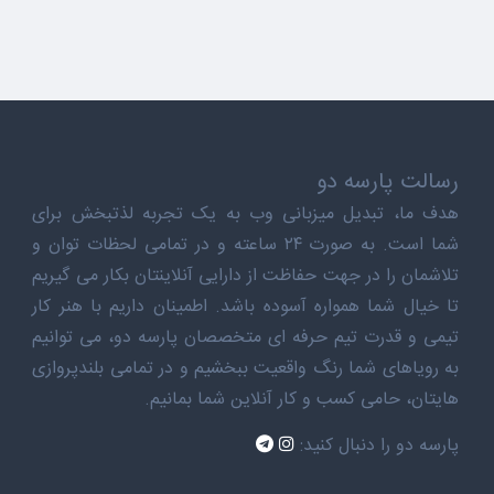
رسالت پارسه دو
هدف ما، تبدیل میزبانی وب به یک تجربه لذتبخش برای
شما است. به صورت ۲۴ ساعته و در تمامی لحظات توان و
تلاشمان را در جهت حفاظت از دارایی آنلاینتان بکار می گیریم
تا خیال شما همواره آسوده باشد. اطمینان داریم با هنر کار
تیمی و قدرت تیم حرفه ای متخصصان پارسه دو، می توانیم
به رویاهای شما رنگ واقعیت ببخشیم و در تمامی بلندپروازی
هایتان، حامی کسب و کار آنلاین شما بمانیم.
پارسه دو را دنبال کنید: