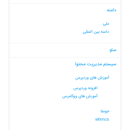
دامنه
ملی
دامنه بین المللی
سئو
سیستم مدیریت محتوا
آموزش های وردپرس
افزونه وردپرس
آموزش های ووکامرس
جوملا
whmcs