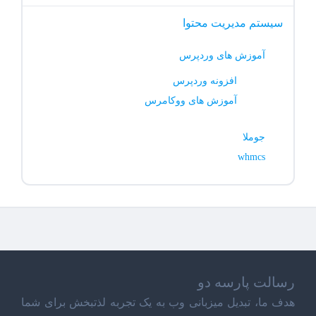
سیستم مدیریت محتوا
آموزش های وردپرس
افزونه وردپرس
آموزش های ووکامرس
جوملا
whmcs
رسالت پارسه دو
هدف ما، تبدیل میزبانی وب به یک تجربه لذتبخش برای شما