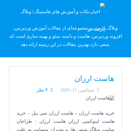
وبلاگ پارسه دِو
وبلاگ پارسه دو مجموعه‌ای از مقالات آموزش وردپرس،
افزونه وردپرس، هاست و دامنه، سئو و بهینه سازی است که
سعی دارد بهترین مقالات در این زمینه ارائه دهد.
هاست ارزان
سپتامبر، 11، 2020
۳ نظر
خرید هاست ارزان – هاست ارزان سی پنل – خرید
هاست لینوکسی ارزان هاست ارزان : طراحان
سایت، وبلاگ نویس ها، و مدیران وبسایت به علت