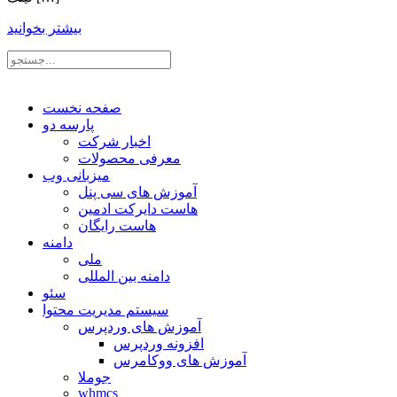
بیشتر بخوانید
صفحه نخست
پارسه دو
اخبار شرکت
معرفی محصولات
میزبانی وب
آموزش های سی پنل
هاست دایرکت ادمین
هاست رایگان
دامنه
ملی
دامنه بین المللی
سئو
سیستم مدیریت محتوا
آموزش های وردپرس
افزونه وردپرس
آموزش های ووکامرس
جوملا
whmcs