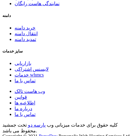
نمایندگی هاست رایگان
دامنه
خرید دامنه
انتقال دامنه
تمدید دامنه
سایز خدمات
بازاریابی
لایسنس اشتراکی
خدمات whmcs
تماس با ما
وب هاست تالک
قوانین
اطلاعیه ها
درباره ما
تماس با ما
کلیه حقوق برای خدمات میزبانی وب
پارسه دو
تخت جمشید
محفوظ می باشد.