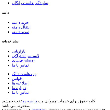
نمایندگی هاست رایگان
دامنه
خرید دامنه
انتقال دامنه
تمدید دامنه
سایز خدمات
بازاریابی
لایسنس اشتراکی
خدمات whmcs
تماس با ما
وب هاست تالک
قوانین
اطلاعیه ها
درباره ما
تماس با ما
کلیه حقوق برای خدمات میزبانی وب
پارسه دو
تخت جمشید
محفوظ می باشد.