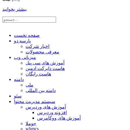
بیشتر بخوانید
صفحه نخست
پارسه دو
اخبار شرکت
معرفی محصولات
میزبانی وب
آموزش های سی پنل
هاست دایرکت ادمین
هاست رایگان
دامنه
ملی
دامنه بین المللی
سئو
سیستم مدیریت محتوا
آموزش های وردپرس
افزونه وردپرس
آموزش های ووکامرس
جوملا
whmcs