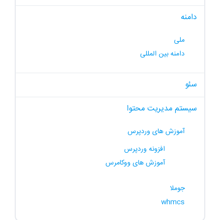
دامنه
ملی
دامنه بین المللی
سئو
سیستم مدیریت محتوا
آموزش های وردپرس
افزونه وردپرس
آموزش های ووکامرس
جوملا
whmcs