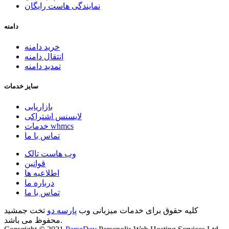
نمایندگی هاست رایگان
دامنه
خرید دامنه
انتقال دامنه
تمدید دامنه
سایز خدمات
بازاریابی
لایسنس اشتراکی
خدمات whmcs
تماس با ما
وب هاست تالک
قوانین
اطلاعیه ها
درباره ما
تماس با ما
کلیه حقوق برای خدمات میزبانی وب
پارسه دو
تخت جمشید
محفوظ می باشد.