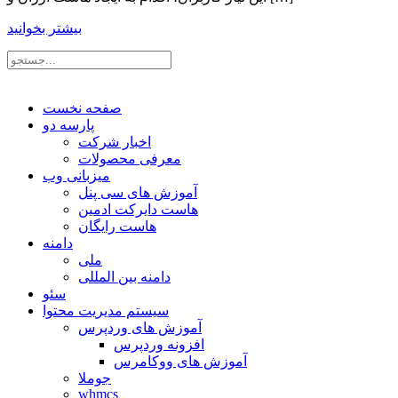
بیشتر بخوانید
صفحه نخست
پارسه دو
اخبار شرکت
معرفی محصولات
میزبانی وب
آموزش های سی پنل
هاست دایرکت ادمین
هاست رایگان
دامنه
ملی
دامنه بین المللی
سئو
سیستم مدیریت محتوا
آموزش های وردپرس
افزونه وردپرس
آموزش های ووکامرس
جوملا
whmcs