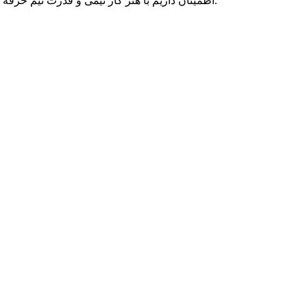
اطمینان داریم با هنر کار تیمی و قدرت تیم حرفه ای متخصصان پارسه دو، می توانیم به رویاهای شما رنگ واقعیت ببخشیم و در تمامی بلندپروازی هایتان، حامی کسب و کار آنلاین شما بمانیم.