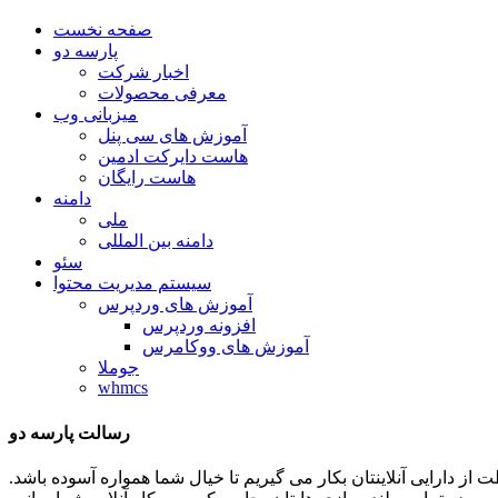
صفحه نخست
پارسه دو
اخبار شرکت
معرفی محصولات
میزبانی وب
آموزش های سی پنل
هاست دایرکت ادمین
هاست رایگان
دامنه
ملی
دامنه بین المللی
سئو
سیستم مدیریت محتوا
آموزش های وردپرس
افزونه وردپرس
آموزش های ووکامرس
جوملا
whmcs
رسالت پارسه دو
ظات توان و تلاشمان را در جهت حفاظت از دارایی آنلاینتان بکار می گیریم تا خیال شما همواره آسوده باشد.