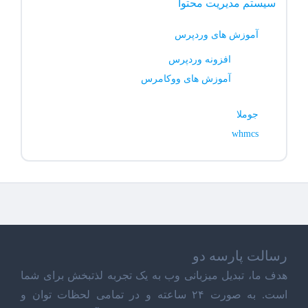
سیستم مدیریت محتوا
آموزش های وردپرس
افزونه وردپرس
آموزش های ووکامرس
جوملا
whmcs
رسالت پارسه دو
هدف ما، تبدیل میزبانی وب به یک تجربه لذتبخش برای شما
است. به صورت ۲۴ ساعته و در تمامی لحظات توان و