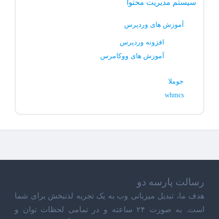
سیستم مدیریت محتوا
آموزش های وردپرس
افزونه وردپرس
آموزش های ووکامرس
جوملا
whmcs
رسالت پارسه دو
هدف ما، تبدیل میزبانی وب به یک تجربه لذتبخش برای شما
است. به صورت ۲۴ ساعته و در تمامی لحظات توان و