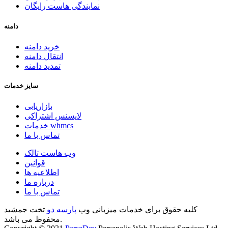
نمایندگی هاست رایگان
دامنه
خرید دامنه
انتقال دامنه
تمدید دامنه
سایز خدمات
بازاریابی
لایسنس اشتراکی
خدمات whmcs
تماس با ما
وب هاست تالک
قوانین
اطلاعیه ها
درباره ما
تماس با ما
کلیه حقوق برای خدمات میزبانی وب
پارسه دو
تخت جمشید
محفوظ می باشد.