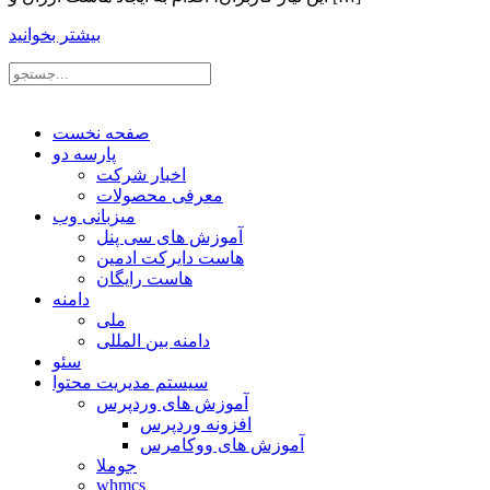
بیشتر بخوانید
صفحه نخست
پارسه دو
اخبار شرکت
معرفی محصولات
میزبانی وب
آموزش های سی پنل
هاست دایرکت ادمین
هاست رایگان
دامنه
ملی
دامنه بین المللی
سئو
سیستم مدیریت محتوا
آموزش های وردپرس
افزونه وردپرس
آموزش های ووکامرس
جوملا
whmcs