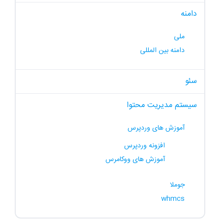
دامنه
ملی
دامنه بین المللی
سئو
سیستم مدیریت محتوا
آموزش های وردپرس
افزونه وردپرس
آموزش های ووکامرس
جوملا
whmcs