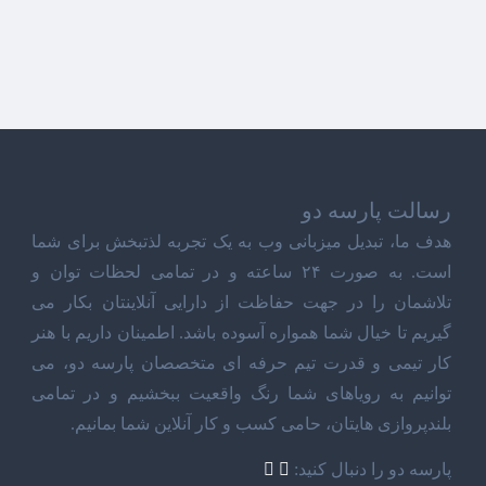
رسالت پارسه دو
هدف ما، تبدیل میزبانی وب به یک تجربه لذتبخش برای شما
است. به صورت ۲۴ ساعته و در تمامی لحظات توان و
تلاشمان را در جهت حفاظت از دارایی آنلاینتان بکار می
گیریم تا خیال شما همواره آسوده باشد. اطمینان داریم با هنر
کار تیمی و قدرت تیم حرفه ای متخصصان پارسه دو، می
توانیم به رویاهای شما رنگ واقعیت ببخشیم و در تمامی
بلندپروازی هایتان، حامی کسب و کار آنلاین شما بمانیم.
پارسه دو را دنبال کنید: