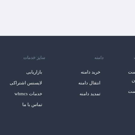
دامنه
سایز خدمات
ست
خرید دامنه
بازاریابی
ن
انتقال دامنه
لایسنس اشتراکی
ست
تمدید دامنه
خدمات whmcs
تماس با ما