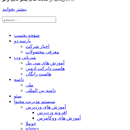
بیشتر بخوانید
صفحه نخست
پارسه دو
اخبار شرکت
معرفی محصولات
میزبانی وب
آموزش های سی پنل
هاست دایرکت ادمین
هاست رایگان
دامنه
ملی
دامنه بین المللی
سئو
سیستم مدیریت محتوا
آموزش های وردپرس
افزونه وردپرس
آموزش های ووکامرس
جوملا
whmcs