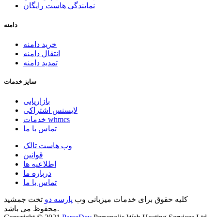
نمایندگی هاست رایگان
دامنه
خرید دامنه
انتقال دامنه
تمدید دامنه
سایز خدمات
بازاریابی
لایسنس اشتراکی
خدمات whmcs
تماس با ما
وب هاست تالک
قوانین
اطلاعیه ها
درباره ما
تماس با ما
کلیه حقوق برای خدمات میزبانی وب
پارسه دو
تخت جمشید
محفوظ می باشد.