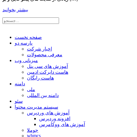
بیشتر بخوانید
صفحه نخست
پارسه دو
اخبار شرکت
معرفی محصولات
میزبانی وب
آموزش های سی پنل
هاست دایرکت ادمین
هاست رایگان
دامنه
ملی
دامنه بین المللی
سئو
سیستم مدیریت محتوا
آموزش های وردپرس
افزونه وردپرس
آموزش های ووکامرس
جوملا
whmcs