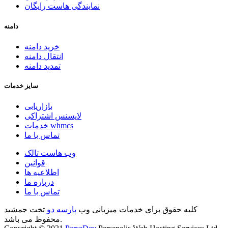
نمایندگی هاست رایگان
دامنه
خرید دامنه
انتقال دامنه
تمدید دامنه
سایز خدمات
بازاریابی
لایسنس اشتراکی
خدمات whmcs
تماس با ما
وب هاست تالک
قوانین
اطلاعیه ها
درباره ما
تماس با ما
کلیه حقوق برای خدمات میزبانی وب
پارسه دو
تخت جمشید
محفوظ می باشد.