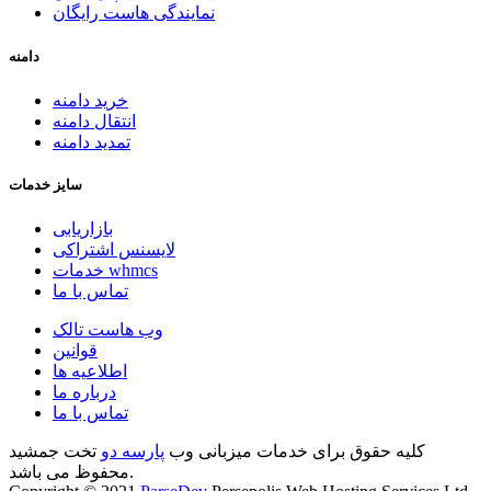
نمایندگی هاست رایگان
دامنه
خرید دامنه
انتقال دامنه
تمدید دامنه
سایز خدمات
بازاریابی
لایسنس اشتراکی
خدمات whmcs
تماس با ما
وب هاست تالک
قوانین
اطلاعیه ها
درباره ما
تماس با ما
کلیه حقوق برای خدمات میزبانی وب
پارسه دو
تخت جمشید
محفوظ می باشد.