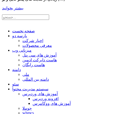
بیشتر بخوانید
صفحه نخست
پارسه دو
اخبار شرکت
معرفی محصولات
میزبانی وب
آموزش های سی پنل
هاست دایرکت ادمین
هاست رایگان
دامنه
ملی
دامنه بین المللی
سئو
سیستم مدیریت محتوا
آموزش های وردپرس
افزونه وردپرس
آموزش های ووکامرس
جوملا
whmcs